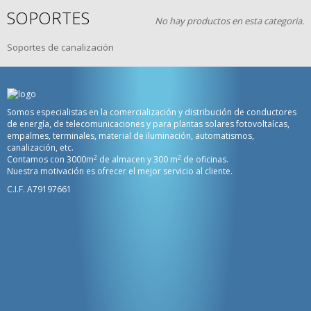
SOPORTES
No hay productos en esta categoria.
Soportes de canalización
Somos especialistas en la comercialización y distribución de conductores
de energía, de telecomunicaciones y para plantas solares fotovoltaícas,
empalmes, terminales, material de iluminación, automatismos,
canalización, etc.
2
2
Contamos con 3000m
de almacen y 300 m
de oficinas.
Nuestra motivación es ofrecer el mejor servicio al cliente.
C.I.F. A79197661