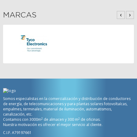
‹
›
MARCAS
Somos especialistas en la comercialización y distribución de conductores
de energía, de telecomunicaciones y para plantas solares fotovoltaícas,
empalmes, terminales, material de iluminación, automatismos,
canalización, etc.
2
2
Contamos con 3000m
de almacen y 300 m
de oficinas.
Nuestra motivación es ofrecer el mejor servicio al cliente.
C.I.F. A79197661