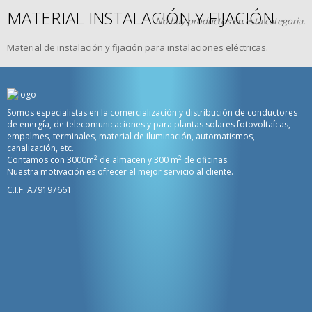
MATERIAL INSTALACIÓN Y FIJACIÓN
No hay productos en esta categoria.
Material de instalación y fijación para instalaciones eléctricas.
Somos especialistas en la comercialización y distribución de conductores
de energía, de telecomunicaciones y para plantas solares fotovoltaícas,
empalmes, terminales, material de iluminación, automatismos,
canalización, etc.
2
2
Contamos con 3000m
de almacen y 300 m
de oficinas.
Nuestra motivación es ofrecer el mejor servicio al cliente.
C.I.F. A79197661